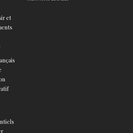
ir et
ments
e
e
ançais
e
son
atif
entiels
er