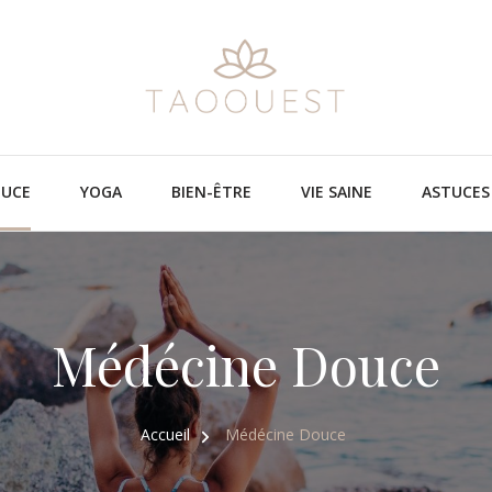
Médecine douce pour vous aligner avec votre corps
Taoouest
OUCE
YOGA
BIEN-ÊTRE
VIE SAINE
ASTUCES 
Médécine Douce
Accueil
Médécine Douce