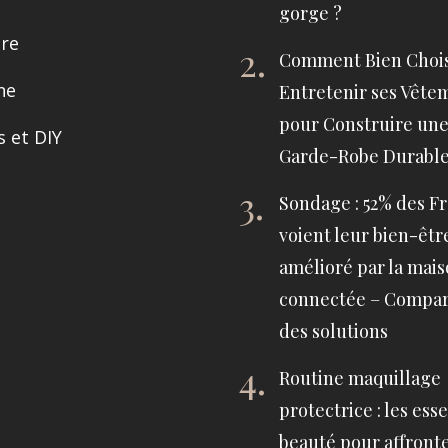
gorge ?
tre
Comment Bien Chois
ne
Entretenir ses Vête
pour Construire un
s et DIY
Garde-Robe Durabl
Sondage : 52% des Fr
voient leur bien-êtr
amélioré par la mai
connectée – Compar
des solutions
Routine maquillage
protectrice : les ess
beauté pour affront