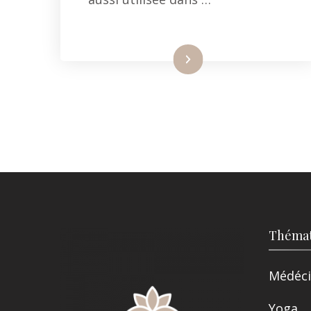
Lire la suite
Thémat
Médéci
Yoga