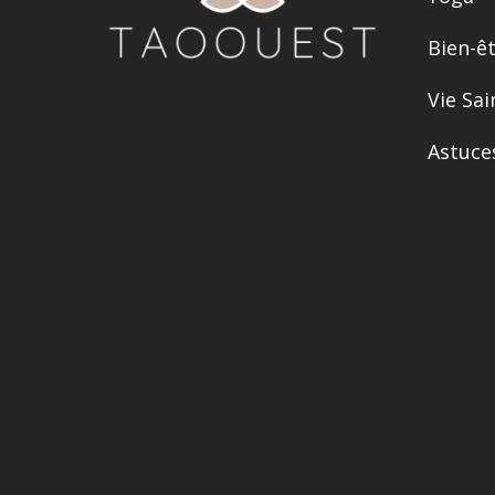
Bien-ê
Vie Sai
Astuce